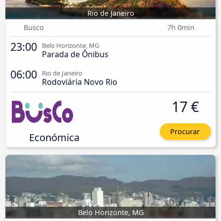
Rio de Janeiro
Busco
7h 0min
23:00
Belo Horizonte, MG
Parada de Ônibus
06:00
Rio de Janeiro
Rodoviária Novo Rio
17 €
Procurar
Económica
Belo Horizonte, MG