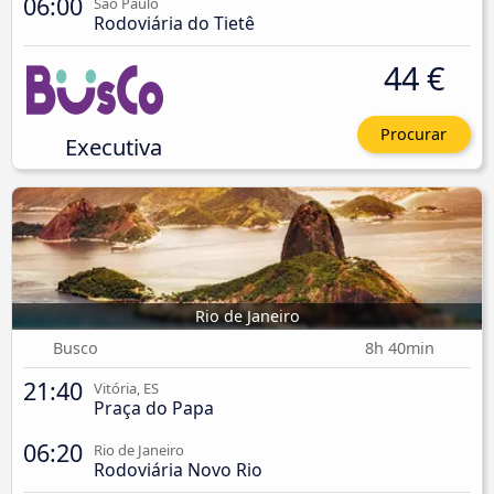
06:00
São Paulo
Rodoviária do Tietê
44 €
Procurar
Executiva
Rio de Janeiro
Busco
8h 40min
21:40
Vitória, ES
Praça do Papa
06:20
Rio de Janeiro
Rodoviária Novo Rio