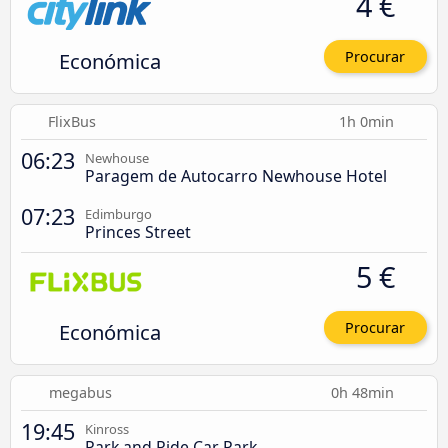
4 €
Económica
Procurar
FlixBus
1h 0min
06:23
Newhouse
Paragem de Autocarro Newhouse Hotel
07:23
Edimburgo
Princes Street
5 €
Económica
Procurar
megabus
0h 48min
19:45
Kinross
Park and Ride Car Park