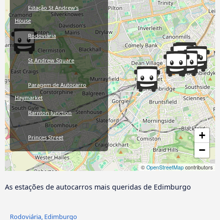
Estação St Andrew's
House
Rodoviária
St Andrew Square
Paragem de Autocarro
Haymarket
Barnton Junction
+
Princes Street
−
Estação de Comboio
©
OpenStreetMap
contributors
Waverley
As estações de autocarros mais queridas de Edimburgo
Rodoviária, Edimburgo