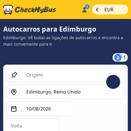
|
|
€
EUR
Autocarros para Edimburgo
Edimburgo: Vê todas as ligações de autocarros e encontra a
mais conveniente para ti
1