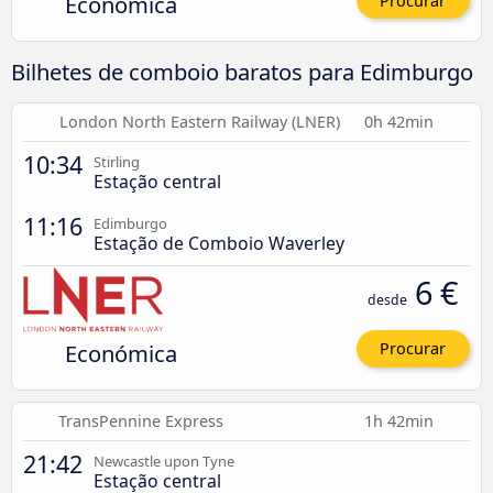
Económica
Procurar
Bilhetes de comboio baratos para Edimburgo
London North Eastern Railway (LNER)
0h 42min
10:34
Stirling
Estação central
11:16
Edimburgo
Estação de Comboio Waverley
6 €
desde
Económica
Procurar
TransPennine Express
1h 42min
21:42
Newcastle upon Tyne
Estação central