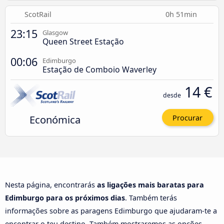
ScotRail
0h 51min
23:15
Glasgow
Queen Street Estação
00:06
Edimburgo
Estação de Comboio Waverley
14 €
desde
Económica
Procurar
Nesta página, encontrarás
as ligações mais baratas para
Edimburgo para os próximos dias
. Também terás
informações sobre as paragens Edimburgo que ajudaram-te a
encontrar o teu destino. Também mostraremos as opções