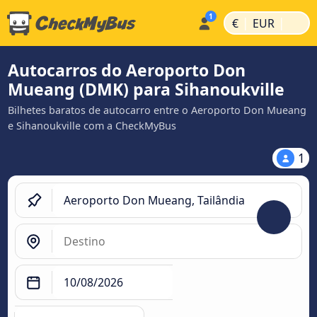
|
|
€
EUR
Autocarros do Aeroporto Don
Mueang (DMK) para Sihanoukville
Bilhetes baratos de autocarro entre o Aeroporto Don Mueang
e Sihanoukville com a CheckMyBus
1