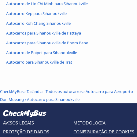
Autocarro de Ho Chi Minh para Sihanoukville
Autocarro Kep para Sihanoukville
Autocarro Koh Chang Sihanoukville
Autocarros para Sihanoukville de Pattaya
Autocarros para Sihanoukville de Pnom Pene
Autocarro de Poipet para Sihanoukville
Autocarro para Sihanoukville de Trat
CheckMyBus
›
Tailândia - Todos os autocarros
›
Autocarro para Aeroporto
Don Mueang
›
Autocarro para Sihanoukville
AVISOS LEGAIS
METODOLOGIA
PROTEÇÃO DE DADOS
CONFIGURAÇÃO DE COOKIES