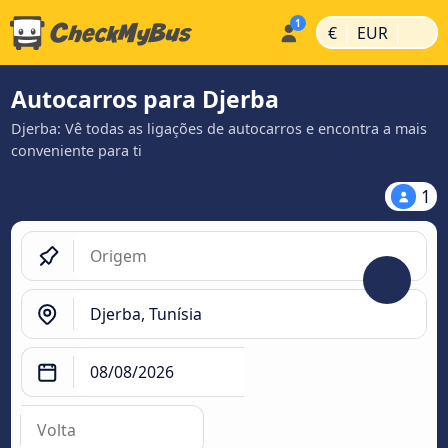
|
|
€
EUR
Autocarros para Djerba
Djerba: Vê todas as ligações de autocarros e encontra a mais
conveniente para ti
1