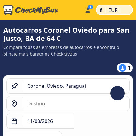
|
|
€
EUR
Autocarros Coronel Oviedo para San
Justo, BA de 64 €
Compara todas as empresas de autocarros e encontra o
bilhete mais barato na CheckMyBus
1