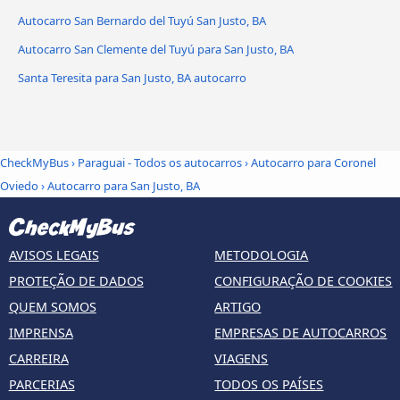
Autocarro San Bernardo del Tuyú San Justo, BA
Autocarro San Clemente del Tuyú para San Justo, BA
Santa Teresita para San Justo, BA autocarro
CheckMyBus
›
Paraguai - Todos os autocarros
›
Autocarro para Coronel
Oviedo
›
Autocarro para San Justo, BA
AVISOS LEGAIS
METODOLOGIA
PROTEÇÃO DE DADOS
CONFIGURAÇÃO DE COOKIES
QUEM SOMOS
ARTIGO
IMPRENSA
EMPRESAS DE AUTOCARROS
CARREIRA
VIAGENS
PARCERIAS
TODOS OS PAÍSES