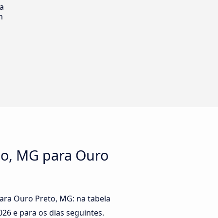
ia
m
no, MG para Ouro
ara Ouro Preto, MG: na tabela
026
e para os dias seguintes.