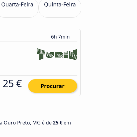
Quarta-Feira
Quinta-Feira
6h 7min
25 €
Procurar
ra Ouro Preto, MG é de
25 €
em