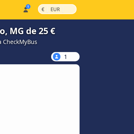
|
|
€
EUR
o, MG de 25 €
na CheckMyBus
1