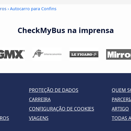
rros
› Autocarro para Confins
CheckMyBus na imprensa
PROTEÇÃO DE DADOS
QUEM 
CARREIRA
PARCERI
CONFIGURAÇÃO DE COOKIES
ARTIGO
RROS
VIAGENS
TODAS A