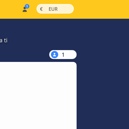
|
|
€
EUR
 ti
1