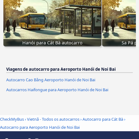
Hanói para Cát Bà autocarro
Sa Pá p
Viagens de autocarro para Aeroporto Hanói de Noi Bai
Autocarro Cao Bằng Aeroporto Hanói de Noi Bai
Autocarros Haifongue para Aeroporto Hanói de Noi Bai
CheckMyBus
›
Vietnã - Todos os autocarros
›
Autocarro para Cát Bà
›
Autocarro para Aeroporto Hanói de Noi Bai