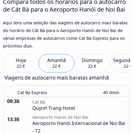
Compara todos os horários para o autocarro
de Cát Bà para o Aeroporto Hanói de Noi Bai
Aqui tens uma seleção das viagens de autocarro mais baratas
do horário de Cát Bà para o Aeroporto Hanói de Noi Bai de
várias empresas de autocarros como Cat Ba Express para os
próximos dias.
Hoje
Amanhã
Domingo
Segunda
22 €
22 €
22 €
22 €
Viagens de autocarro mais baratas amanhã
Cat Ba Express
4h 0min
09:30
Cát Bà
Quynh Trang Hotel
Aeroporto Hanói de Noi Bai
13:30
Aeroporto Hanói Internacional de Noi Bai
- T2