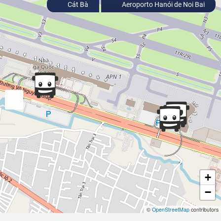
Cát Bà
Aeroporto Hanói de Noi Bai
+
−
©
OpenStreetMap
contributors