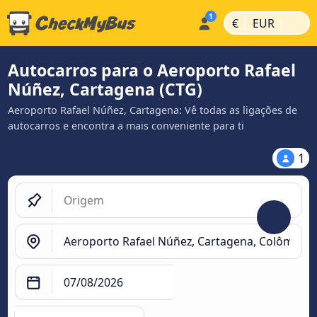
|
|
€
EUR
Autocarros para o Aeroporto Rafael
Núñez, Cartagena (CTG)
Aeroporto Rafael Núñez, Cartagena: Vê todas as ligações de
autocarros e encontra a mais conveniente para ti
1