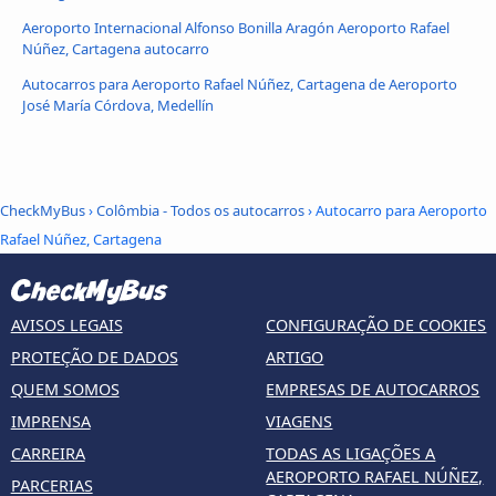
Aeroporto Internacional Alfonso Bonilla Aragón Aeroporto Rafael
Núñez, Cartagena autocarro
Autocarros para Aeroporto Rafael Núñez, Cartagena de Aeroporto
José María Córdova, Medellín
CheckMyBus
›
Colômbia - Todos os autocarros
› Autocarro para Aeroporto
Rafael Núñez, Cartagena
AVISOS LEGAIS
CONFIGURAÇÃO DE COOKIES
PROTEÇÃO DE DADOS
ARTIGO
QUEM SOMOS
EMPRESAS DE AUTOCARROS
IMPRENSA
VIAGENS
CARREIRA
TODAS AS LIGAÇÕES A
AEROPORTO RAFAEL NÚÑEZ,
PARCERIAS