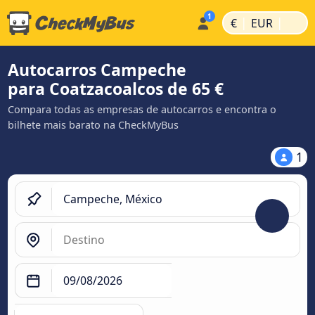
|
|
€
EUR
Autocarros Campeche
para Coatzacoalcos de 65 €
Compara todas as empresas de autocarros e encontra o
bilhete mais barato na CheckMyBus
1