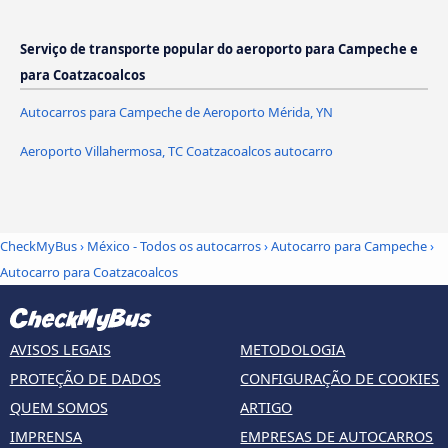
Serviço de transporte popular do aeroporto para Campeche e
para Coatzacoalcos
Autocarros para Campeche de Aeroporto Mérida, YN
Aeroporto Villahermosa, TC Coatzacoalcos autocarro
CheckMyBus
›
México - Todos os autocarros
›
Autocarro para Campeche
›
Autocarro para Coatzacoalcos
AVISOS LEGAIS
METODOLOGIA
PROTEÇÃO DE DADOS
CONFIGURAÇÃO DE COOKIES
QUEM SOMOS
ARTIGO
IMPRENSA
EMPRESAS DE AUTOCARROS