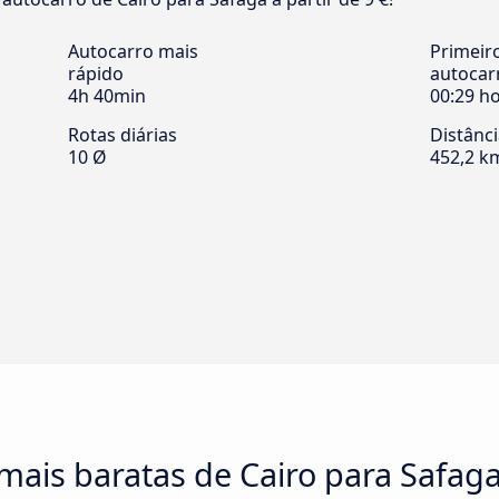
Autocarro mais
Primeir
rápido
autocar
4h 40min
00:29 h
Rotas diárias
Distânc
10 Ø
452,2 k
mais baratas de Cairo para Safag