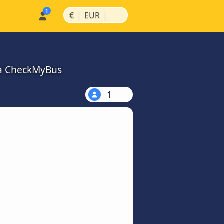
|
|
€
EUR
na CheckMyBus
1