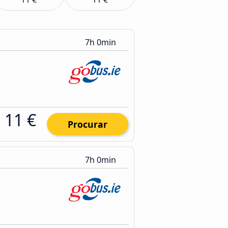
7h 0min
11 €
Procurar
7h 0min