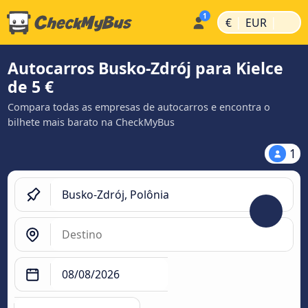
|
|
€
EUR
Autocarros Busko-Zdrój para Kielce
de 5 €
Compara todas as empresas de autocarros e encontra o
bilhete mais barato na CheckMyBus
1