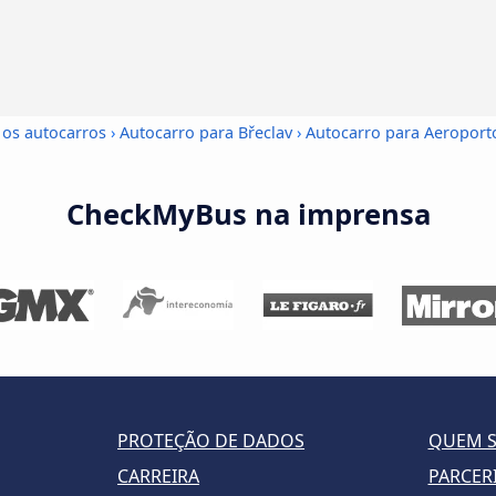
 os autocarros
›
Autocarro para Břeclav
›
Autocarro para Aeroport
CheckMyBus na imprensa
PROTEÇÃO DE DADOS
QUEM 
CARREIRA
PARCER