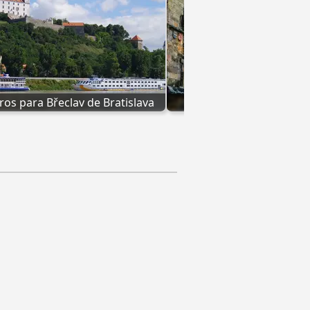
ros para Břeclav de Bratislava
Autocarro de Praga pa