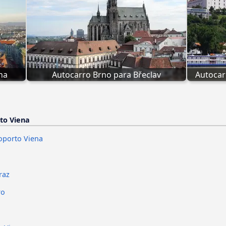
na
Autocarro Brno para Břeclav
Autocar
to Viena
oporto Viena
raz
ro