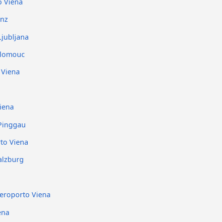
o Viena
inz
Ljubljana
Olomouc
 Viena
a
iena
 Pinggau
rto Viena
alzburg
eroporto Viena
ena