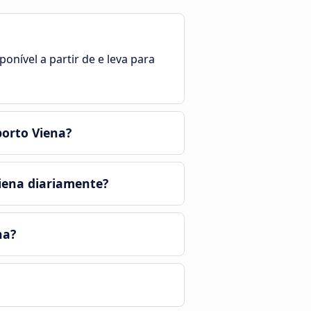
onível a partir de e leva para
porto Viena?
iena diariamente?
na?