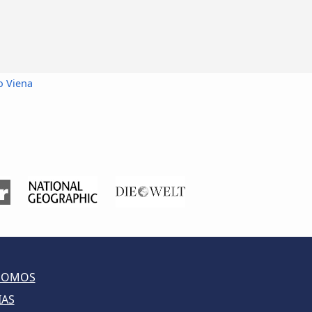
o Viena
SOMOS
IAS