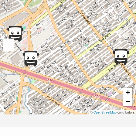
+
−
©
OpenStreetMap
contributors