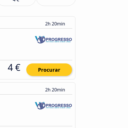
2h 20min
4 €
Procurar
2h 20min