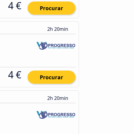
4 €
Procurar
2h 20min
4 €
Procurar
2h 20min