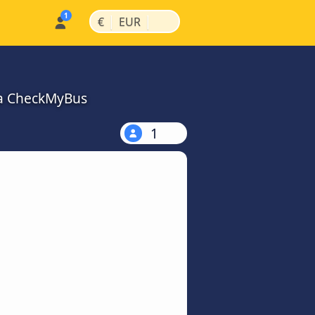
|
|
€
EUR
na CheckMyBus
1