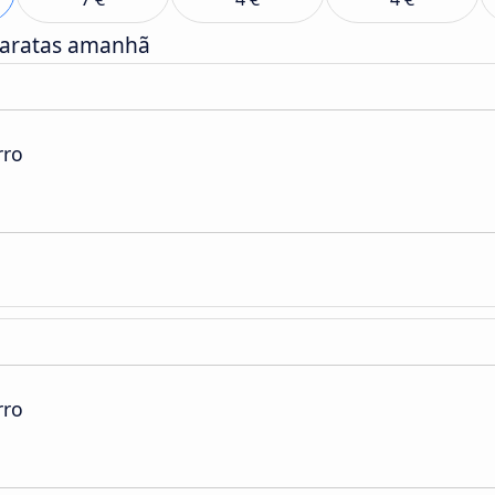
baratas amanhã
rro
rro