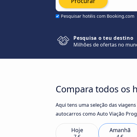
Procurar
Pesquisar hotéis com Booking.com
Pesquisa o teu destino
Milhões de ofertas no mu
Compara todos os ho
Aqui tens uma seleção das viagens 
autocarros como Auto Viação Prog
Hoje
Amanhã
7 €
4 €