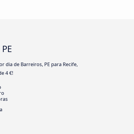
, PE
dia de Barreiros, PE para Recife,
e 4 €!
o
ro
oras
ia