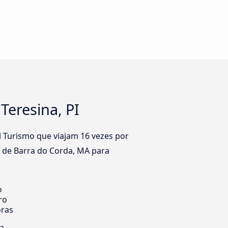
Teresina, PI
l Turismo que viajam 16 vezes por
o de Barra do Corda, MA para
o
ro
oras
ia