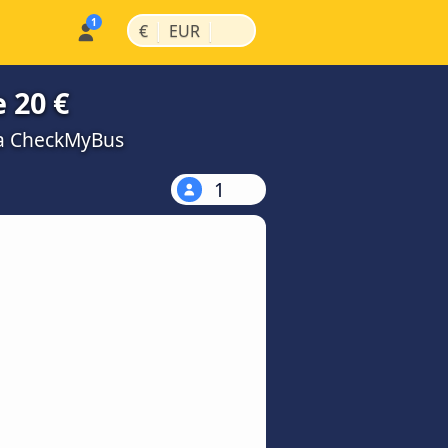
|
|
€
EUR
 20 €
na CheckMyBus
1