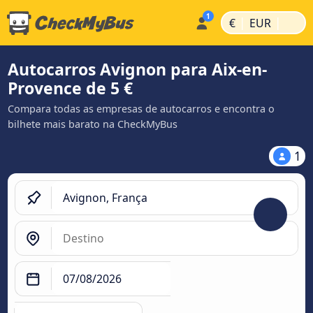
|
|
€
EUR
Autocarros Avignon para Aix-en-
Provence de 5 €
Compara todas as empresas de autocarros e encontra o
bilhete mais barato na CheckMyBus
1