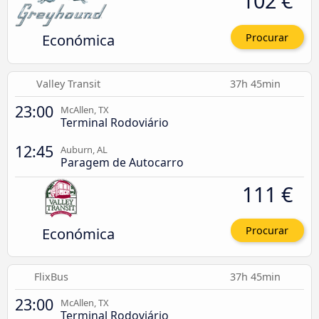
102 €
Económica
Procurar
Valley Transit
37h 45min
23:00
McAllen, TX
Terminal Rodoviário
12:45
Auburn, AL
Paragem de Autocarro
111 €
Económica
Procurar
FlixBus
37h 45min
23:00
McAllen, TX
Terminal Rodoviário