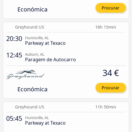
Económica
Procurar
Greyhound US
16h 15min
20:30
Huntsville, AL
Parkway at Texaco
12:45
Auburn, AL
Paragem de Autocarro
34 €
Económica
Procurar
Greyhound US
11h 50min
05:45
Huntsville, AL
Parkway at Texaco