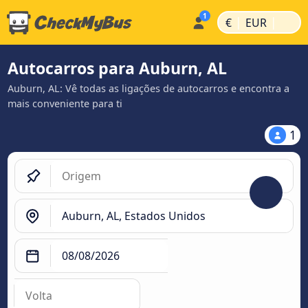
|
|
€
EUR
Autocarros para Auburn, AL
Auburn, AL: Vê todas as ligações de autocarros e encontra a
mais conveniente para ti
1