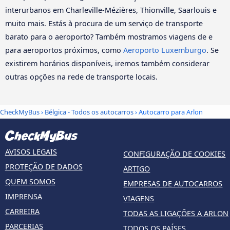
interurbanos em Charleville-Mézières, Thionville, Saarlouis e
muito mais. Estás à procura de um serviço de transporte
barato para o aeroporto? Também mostramos viagens de e
para aeroportos próximos, como
Aeroporto Luxemburgo
. Se
existirem horários disponíveis, iremos também considerar
outras opções na rede de transporte locais.
CheckMyBus
›
Bélgica - Todos os autocarros
› Autocarro para Arlon
AVISOS LEGAIS
CONFIGURAÇÃO DE COOKIES
PROTEÇÃO DE DADOS
ARTIGO
QUEM SOMOS
EMPRESAS DE AUTOCARROS
IMPRENSA
VIAGENS
CARREIRA
TODAS AS LIGAÇÕES A ARLON
PARCERIAS
TODOS OS PAÍSES