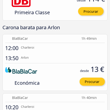
desde
Primeira Classe
Procurar
Carona barata para Arlon
BlaBlaCar
1h 49min
12:00
Charleroi
13:50
Arlon
13 €
desde
Económica
Procurar
BlaBlaCar
1h 40min
10:20
Charleroi