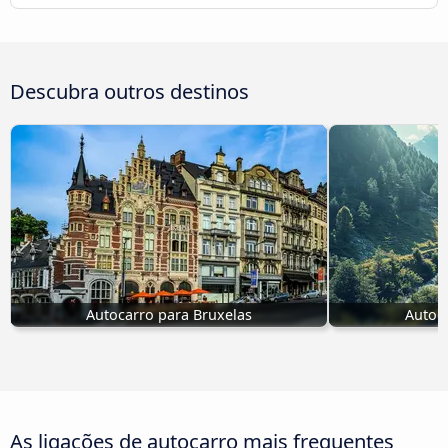
Descubra outros destinos
Autocarro para Bruxelas
Autoc
As ligações de autocarro mais frequentes