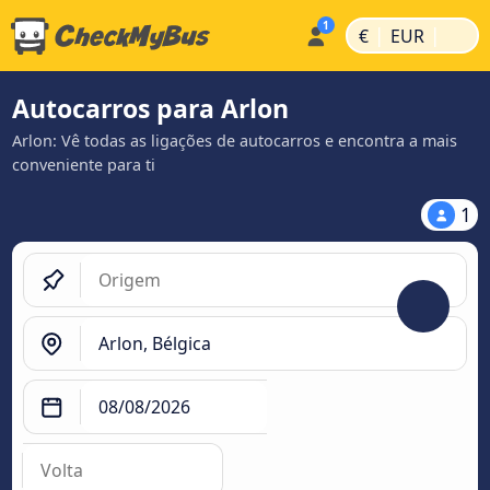
|
|
€
EUR
Autocarros para Arlon
Arlon: Vê todas as ligações de autocarros e encontra a mais
conveniente para ti
1