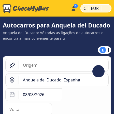
|
|
€
EUR
Autocarros para Anquela del Ducado
Anquela del Ducado: Vê todas as ligações de autocarros e
encontra a mais conveniente para ti
1