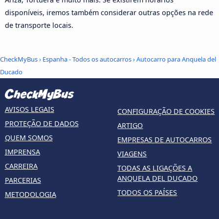
disponíveis, iremos também considerar outras opções na rede
de transporte locais.
CheckMyBus
›
Espanha - Todos os autocarros
› Autocarro para Anquela del
Ducado
AVISOS LEGAIS
CONFIGURAÇÃO DE COOKIES
PROTEÇÃO DE DADOS
ARTIGO
QUEM SOMOS
EMPRESAS DE AUTOCARROS
IMPRENSA
VIAGENS
CARREIRA
TODAS AS LIGAÇÕES A
ANQUELA DEL DUCADO
PARCERIAS
TODOS OS PAÍSES
METODOLOGIA