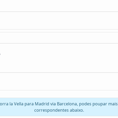
o
orra la Vella para Madrid via Barcelona, podes poupar mais
correspondentes abaixo.