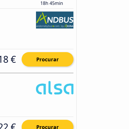
18h 45min
18 €
Procurar
22 €
Procurar