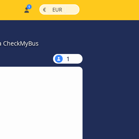
|
|
€
EUR
na CheckMyBus
1