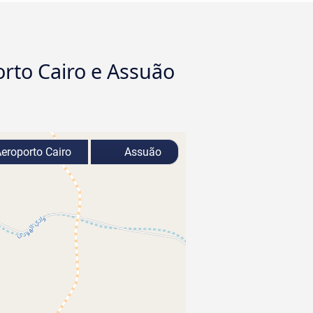
rto Cairo e Assuão
eroporto Cairo
Assuão