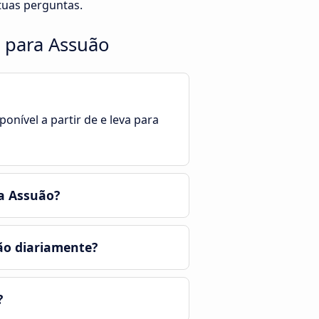
tuas perguntas.
o para Assuão
onível a partir de e leva para
a Assuão?
ão diariamente?
?