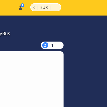
|
|
€
EUR
MyBus
1