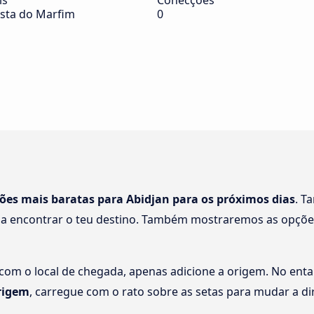
ís
Conecções
sta do Marfim
0
ções mais baratas para Abidjan para os próximos dias
. T
 a encontrar o teu destino. Também mostraremos as opções
 com o local de chegada, apenas adicione a origem. No enta
rigem
, carregue com o rato sobre as setas para mudar a di