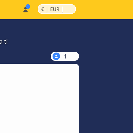
|
|
€
EUR
 ti
1